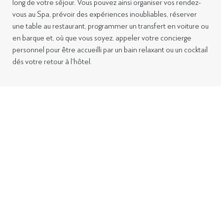
long de votre séjour. Vous pouvez ainsi organiser vos rendez-
vous au Spa, prévoir des expériences inoubliables, réserver
une table au restaurant, programmer
un transfert en voiture ou
en barque et, où que vous soyez, appeler votre concierge
personnel pour être accueilli par un bain relaxant ou un cocktail
dés votre retour à l'hôtel.
Toutes les chambres sont belles, celles situées
plus haut dans le bâtiment bénéficient d’une
meilleure vue sur la mer. Pour un séjour hors