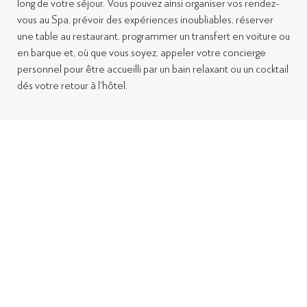
long de votre séjour. Vous pouvez ainsi organiser vos rendez-
vous au Spa, prévoir des expériences inoubliables, réserver
une table au restaurant, programmer
un transfert en voiture ou
en barque et, où que vous soyez, appeler votre concierge
personnel pour être accueilli par un bain relaxant ou un cocktail
dés votre retour à l'hôtel.
Toutes les chambres sont belles, celles situées
plus haut dans le bâtiment bénéficient d’une
meilleure vue sur la mer. Pour un séjour hors