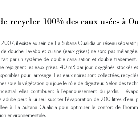
 de recycler 100% des eaux usées à Ou
2007, il existe au sein de La Sultana Oualidia un réseau séparatif
de douche, lavabo et cuisine (eaux grises) ne sont pas mélangée
 fait par un système de double canalisation et double traitement.
ne rejoignent les eaux grises. 40 m3 par jour, oxygénés, stockés et
 disponibles pour l’arrosage. Les eaux noires sont collectées, recycl
ines sous la végétation qui joue le rôle de digesteur. Selon des te
ncestral, elles contribuent à l’épanouissement du jardin. L’évapo
s adulte peut à lui seul susciter l’évaporation de 200 litres d’eau 
allée à La Sultana Oualidia pour optimiser le confort de l’hom
stion environnementale.