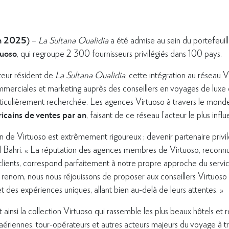
in 2025)
–
La Sultana Oualidia
a été admise au sein du portefeuill
tuoso
, qui regroupe 2 300 fournisseurs privilégiés dans 100 pays.
cteur résident de
La Sultana Oualidia
, cette intégration au réseau V
merciales et marketing auprès des conseillers en voyages de luxe 
articulièrement recherchée. Les agences Virtuoso à travers le mon
ricains de ventes par an
, faisant de ce réseau l’acteur le plus inf
n de Virtuoso est extrêmement rigoureux ; devenir partenaire privil
El Bahri. « La réputation des agences membres de Virtuoso, recon
 clients, correspond parfaitement à notre propre approche du serv
nom, nous nous réjouissons de proposer aux conseillers Virtuoso et
t des expériences uniques, allant bien au-delà de leurs attentes. »
t ainsi la collection Virtuoso qui rassemble les plus beaux hôtels et
aériennes, tour-opérateurs et autres acteurs majeurs du voyage à 