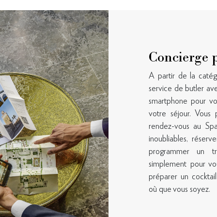
Concierge 
A partir de la catég
service de butler ave
smartphone pour vo
votre séjour. Vous 
rendez-vous au Spa
inoubliables, réserv
programmer un tra
RESTEZ INFORMÉ
simplement pour vou
préparer un cocktail
 mises à jour sur les dernières nouvelles, des offres inspirante
où que vous soyez.
et plus encore, veuillez enregistrer votre intérêt.