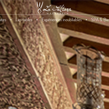
ites
Les tables
Expériences inoubliables
SPA & Bie