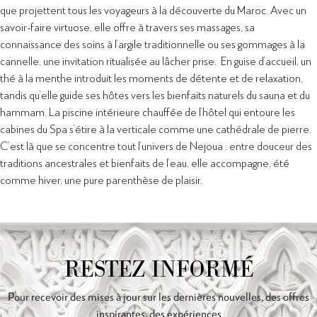
que projettent tous les voyageurs à la découverte du Maroc. Avec un
savoir-faire virtuose, elle offre à travers ses massages, sa
connaissance des soins à l’argile traditionnelle ou ses gommages à la
cannelle, une invitation ritualisée au lâcher prise. En guise d’accueil, un
thé à la menthe introduit les moments de détente et de relaxation,
tandis qu’elle guide ses hôtes vers les bienfaits naturels du sauna et du
hammam. La piscine intérieure chauffée de l’hôtel qui entoure les
cabines du Spa s’étire à la verticale comme une cathédrale de pierre.
C’est là que se concentre tout l’univers de Nejoua : entre douceur des
traditions ancestrales et bienfaits de l’eau, elle accompagne, été
comme hiver, une pure parenthèse de plaisir.
RESTEZ INFORMÉ
Pour recevoir des mises à jour sur les dernières nouvelles, des offres
inspirantes, des expériences