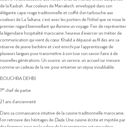
de la Kasbah. Aux couleurs de Marrakech, enveloppé dans son
élégante cape rouge traditionnelle et coiffé d’un tarbouche aux
couleurs de La Sultana, c’est avec les portiers de l’hôtel que se noue le
premier regard bienveillant qui illumine un voyage. Fier de représenter
la légendaire hospitalité marocaine, heureux d’exercer un métier de
communication qui vient du cœur, Khalid a dépassé au fil des ans sa
réserve de jeune berbère et s’est enrichi par l’apprentissage de
plusieurs langues pour transmettre à son tour son savoir-faire à de
nouvelles générations. Un sourire, un service, un accueil sur mesure
comme un cadeau de la vie, pour entamer un séjour inoubliable.
BOUCHRA DEHBI
er
1
chef de partie
21 ans d’ancienneté
Dans sa connaissance intuitive de la cuisine traditionnelle marocaine,
l’on retrouve des héritages de
Dada.
Une cuisine écrite et mijotée par
des femmes pour qui la valeur de la transmission est une valeur