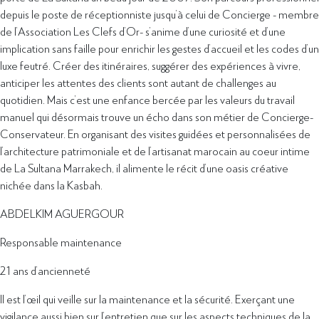
depuis le poste de réceptionniste jusqu’à celui de Concierge - membre
de l’Association Les Clefs d’Or- s’anime d’une curiosité et d’une
implication sans faille pour enrichir les gestes d’accueil et les codes d’un
luxe feutré. Créer des itinéraires, suggérer des expériences à vivre,
anticiper les attentes des clients sont autant de challenges au
quotidien. Mais c’est une enfance bercée par les valeurs du travail
manuel qui désormais trouve un écho dans son métier de Concierge-
Conservateur. En organisant des visites guidées et personnalisées de
l’architecture patrimoniale et de l’artisanat marocain au coeur intime
de La Sultana Marrakech, il alimente le récit d’une oasis créative
nichée dans la Kasbah.
ABDELKIM AGUERGOUR
Responsable maintenance
21 ans d’ancienneté
Il est l’œil qui veille sur la maintenance et la sécurité. Exerçant une
vigilance aussi bien sur l’entretien que sur les aspects techniques de la