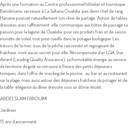
Après une formation au Centre professionnel hôtelier et touristique
Benslimane, serveuse à La Sultana Oualidia, puis demi chef de rang,
Hanane poursuit naturellement son rêve de partage. Autour de tables
dressées avec raffinement, elle communique aux hôtes de passage sa
passion pour la lagune de Oualidia, pour ses produits frais et de saison
inondés de soleil, tout juste cueillis dans le potager biologique. Les
trésors de la mer, issus de la pêche raisonnée et regorgeant de
fraîcheur, n’ont aucun secret pour elle. Récompensée d’un LQA Star
Award (Leading Quality Assurance), sa formidable énergie au service
du territoire du goût se retrouve à l’heure des petits déjeuners
toniques, dans l’offre de snacking de la piscine, au bar et au restaurant
sur la plage, mais aussi autour des déjeuners fraîcheur du potager et de
la table élégante du dîner dressée sous un dôme étoilé.
ABDELSLAM ERROUIMI
Jardinier
15 ans d’ancienneté