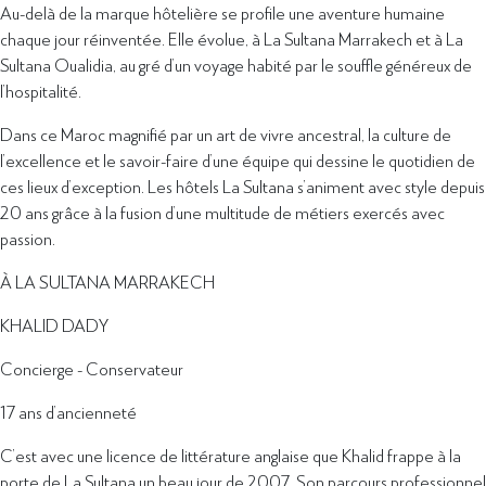
Au-delà de la marque hôtelière se profile une aventure humaine
chaque jour réinventée. Elle évolue, à La Sultana Marrakech et à La
Sultana Oualidia, au gré d’un voyage habité par le souffle généreux de
l’hospitalité.
Dans ce Maroc magnifié par un art de vivre ancestral, la culture de
l’excellence et le savoir-faire d’une équipe qui dessine le quotidien de
ces lieux d’exception. Les hôtels La Sultana s’animent avec style depuis
20 ans grâce à la fusion d’une multitude de métiers exercés avec
passion.
À LA SULTANA MARRAKECH
KHALID DADY
Concierge - Conservateur
17 ans d’ancienneté
C’est avec une licence de littérature anglaise que Khalid frappe à la
porte de La Sultana un beau jour de 2007. Son parcours professionnel