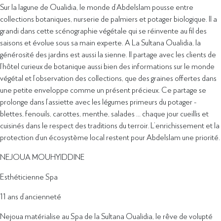
Sur la lagune de Oualidia, le monde d’Abdelslam pousse entre
collections botaniques, nurserie de palmiers et potager biologique. Il a
grandi dans cette scénographie végétale qui se réinvente au fil des
saisons et évolue sous sa main experte. A La Sultana Oualidia, la
générosité des jardins est aussi la sienne. Il partage avec les clients de
l’hôtel curieux de botanique aussi bien des informations sur le monde
végétal et l’observation des collections, que des graines offertes dans
une petite enveloppe comme un présent précieux. Ce partage se
prolonge dans l’assiette avec les légumes primeurs du potager -
blettes, fenouils, carottes, menthe, salades … chaque jour cueillis et
cuisinés dans le respect des traditions du terroir. L’enrichissement et la
protection d’un écosystème local restent pour Abdelslam une priorité.
NEJOUA MOUHYIDDINE
Esthéticienne Spa
11 ans d’ancienneté
Nejoua matérialise au Spa de la Sultana Oualidia, le rêve de volupté