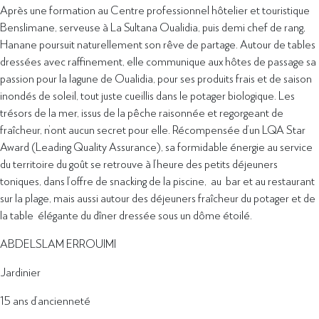
Après une formation au Centre professionnel hôtelier et touristique
Benslimane, serveuse à La Sultana Oualidia, puis demi chef de rang,
Hanane poursuit naturellement son rêve de partage. Autour de tables
dressées avec raffinement, elle communique aux hôtes de passage sa
passion pour la lagune de Oualidia, pour ses produits frais et de saison
inondés de soleil, tout juste cueillis dans le potager biologique. Les
trésors de la mer, issus de la pêche raisonnée et regorgeant de
fraîcheur, n’ont aucun secret pour elle. Récompensée d’un LQA Star
Award (Leading Quality Assurance), sa formidable énergie au service
du territoire du goût se retrouve à l’heure des petits déjeuners
toniques, dans l’offre de snacking de la piscine, au bar et au restaurant
sur la plage, mais aussi autour des déjeuners fraîcheur du potager et de
la table élégante du dîner dressée sous un dôme étoilé.
ABDELSLAM ERROUIMI
Jardinier
15 ans d’ancienneté