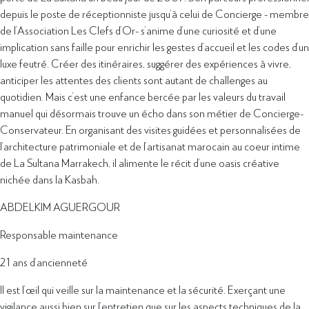
depuis le poste de réceptionniste jusqu’à celui de Concierge - membre
de l’Association Les Clefs d’Or- s’anime d’une curiosité et d’une
implication sans faille pour enrichir les gestes d’accueil et les codes d’un
luxe feutré. Créer des itinéraires, suggérer des expériences à vivre,
anticiper les attentes des clients sont autant de challenges au
quotidien. Mais c’est une enfance bercée par les valeurs du travail
manuel qui désormais trouve un écho dans son métier de Concierge-
Conservateur. En organisant des visites guidées et personnalisées de
l’architecture patrimoniale et de l’artisanat marocain au coeur intime
de La Sultana Marrakech, il alimente le récit d’une oasis créative
nichée dans la Kasbah.
ABDELKIM AGUERGOUR
Responsable maintenance
21 ans d’ancienneté
Il est l’œil qui veille sur la maintenance et la sécurité. Exerçant une
vigilance aussi bien sur l’entretien que sur les aspects techniques de la