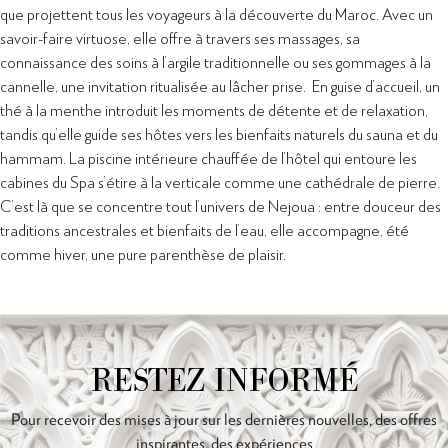
que projettent tous les voyageurs à la découverte du Maroc. Avec un
savoir-faire virtuose, elle offre à travers ses massages, sa
connaissance des soins à l’argile traditionnelle ou ses gommages à la
cannelle, une invitation ritualisée au lâcher prise. En guise d’accueil, un
thé à la menthe introduit les moments de détente et de relaxation,
tandis qu’elle guide ses hôtes vers les bienfaits naturels du sauna et du
hammam. La piscine intérieure chauffée de l’hôtel qui entoure les
cabines du Spa s’étire à la verticale comme une cathédrale de pierre.
C’est là que se concentre tout l’univers de Nejoua : entre douceur des
traditions ancestrales et bienfaits de l’eau, elle accompagne, été
comme hiver, une pure parenthèse de plaisir.
RESTEZ INFORMÉ
Pour recevoir des mises à jour sur les dernières nouvelles, des offres
inspirantes, des expériences