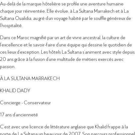
Au-delà de la marque hôtelière se profile une aventure humaine
chaque jour réinventée. Elle évolue, à La Sultana Marrakech et à La
Sultana Oualidia, au gré d’un voyage habité par le souffle généreux de
l’hospitalité.
Dans ce Maroc magnifié par un art de vivre ancestral, la culture de
l’excellence et le savoir-faire d’une équipe qui dessine le quotidien de
ces lieux d’exception. Les hôtels La Sultana s’animent avec style depuis
20 ans grâce à la fusion d’une multitude de métiers exercés avec
passion.
À LA SULTANA MARRAKECH
KHALID DADY
Concierge - Conservateur
17 ans d’ancienneté
C’est avec une licence de littérature anglaise que Khalid frappe à la
porte de La Sultana un beau jour de 2007. Son parcours professionnel