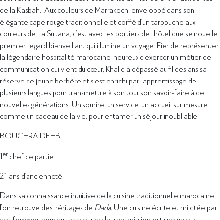
de la Kasbah. Aux couleurs de Marrakech, enveloppé dans son
élégante cape rouge traditionnelle et coiffé d’un tarbouche aux
couleurs de La Sultana, c’est avec les portiers de l’hôtel que se noue le
premier regard bienveillant qui illumine un voyage. Fier de représenter
la légendaire hospitalité marocaine, heureux d’exercer un métier de
communication qui vient du cœur, Khalid a dépassé au fil des ans sa
réserve de jeune berbère et s’est enrichi par l’apprentissage de
plusieurs langues pour transmettre à son tour son savoir-faire à de
nouvelles générations. Un sourire, un service, un accueil sur mesure
comme un cadeau de la vie, pour entamer un séjour inoubliable.
BOUCHRA DEHBI
er
1
chef de partie
21 ans d’ancienneté
Dans sa connaissance intuitive de la cuisine traditionnelle marocaine,
l’on retrouve des héritages de
Dada.
Une cuisine écrite et mijotée par
des femmes pour qui la valeur de la transmission est une valeur