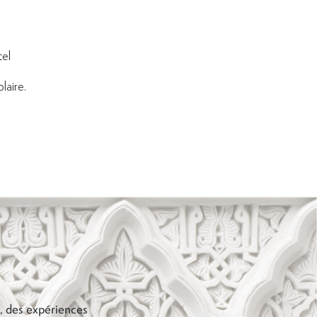
tel
laire.
s, des expériences