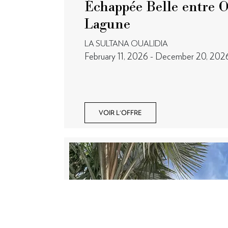
Échappée Belle entre 
Lagune
LA SULTANA OUALIDIA
February 11, 2026 - December 20, 202
VOIR L'OFFRE
RESERVATIO
T: +212 5 24 38
Parc à huîtres N°3 - Bled Gaïla
reservation@lasu
Oualidia - Morocco
T: +212 5 23 36 65 90
conciergerie@lasultanaoualidia.com