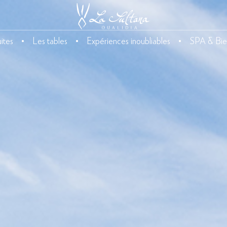
ites
Les tables
Expériences inoubliables
SPA & Bie