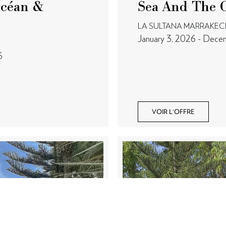
Océan &
Sea And The C
LA SULTANA MARRAKECH
January 3, 2026 - Dece
6
VOIR L'OFFRE
N CONTACT
CONDITIONS D'UTILISATION
 80 08
Conditions de réservation
ltanahotels.com