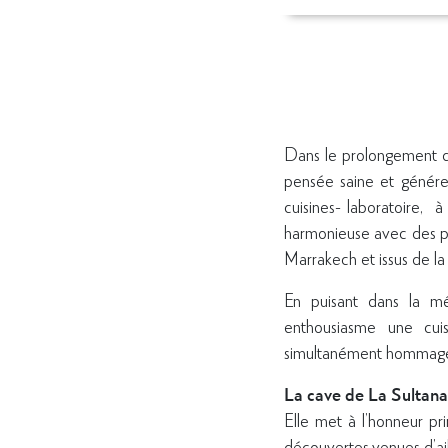
Dans le prolongement d
pensée saine et généreu
cuisines- laboratoire, 
harmonieuse avec des pr
Marrakech et issus de la
En puisant dans la mé
enthousiasme une cuis
simultanément hommage a 
La cave de La Sultana
Elle met à l’honneur pr
découvertes venues d’ail