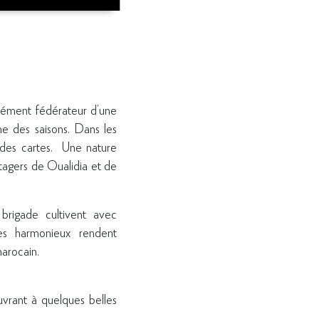
lément fédérateur d’une
me des saisons. Dans les
n des cartes. Une nature
tagers de Oualidia et de
brigade cultivent avec
ges harmonieux rendent
marocain.
uvrant à quelques belles