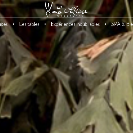
ites
Les tables
Expériences inoubliables
SPA & Bie