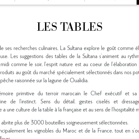
LES TABLES
e ses recherches culinaires, La Sultana explore le goût comme é
se. Les suggestions des tables de la Sultana s’animent au ryth
à midi comme le soir, l’esprit nature est au coeur de l’élaboratio
oduits au goût du marché spécialement sélectionnés dans nos po
 pêche raisonnée sur la lagune de Oualidia.
moire primitive du terroir marocain le Chef exécutif et sa 
ine de l’instinct. Sens du détail, gestes ciselés et dressa
une culture de la table à la française et au sens de l’hospitalité 
abrite plus de 3000 bouteilles soigneusement sélectionnées.
incipalement les vignobles du Maroc et de la France, tout en s’o
leurs.